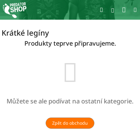
Přejít
Nák
Hledat
na
Přihlášen
obsah
koší
Krátké legíny
Produkty teprve připravujeme.
Můžete se ale podívat na ostatní kategorie.
Zpět do obchodu