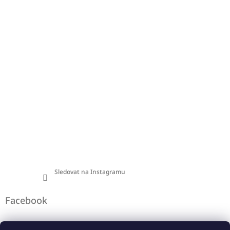
a
t
í
Sledovat na Instagramu
Facebook