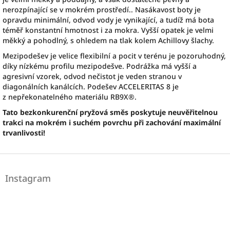
nerozpínající se v mokrém prostředí.. Nasákavost boty je
opravdu minimální, odvod vody je vynikající, a tudíž má bota
téměř konstantní hmotnost i za mokra. Vyšší opatek je velmi
měkký a pohodlný, s ohledem na tlak kolem Achillovy šlachy.
Mezipodešev je velice flexibilní a pocit v terénu je pozoruhodný,
díky nízkému profilu mezipodešve. Podrážka má vyšší a
agresivní vzorek, odvod nečistot je veden stranou v
diagonálních kanálcích. Podešev ACCELERITAS 8 je
z nepřekonatelného materiálu RB9X®.
Tato bezkonkurenční pryžová směs poskytuje neuvěřitelnou
trakci na mokrém i suchém povrchu při zachování maximální
trvanlivosti!
Z
á
Instagram
p
a
t
í