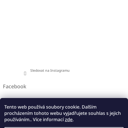
Sledovat na Instagramu
Facebook
Tento web používá soubory cookie. Dalším
Informace pro vás
procházením tohoto webu vyjadřujete souhlas s jejich
používáním.. Více informací
zde
.
Obchodní podmínky
Podmínky ochrany osobních údajů