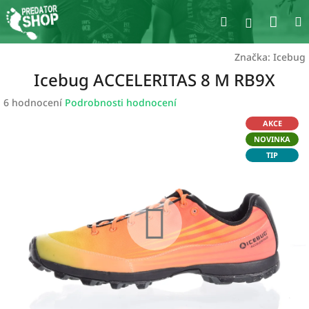
Přejít
Nák
Hledat
na
Přihlášen
obsah
koší
Značka:
Icebug
Icebug ACCELERITAS 8 M RB9X
Průměrné
6 hodnocení
Podrobnosti hodnocení
hodnocení
AKCE
produktu
NOVINKA
je
TIP
4,0
z
5
hvězdiček.