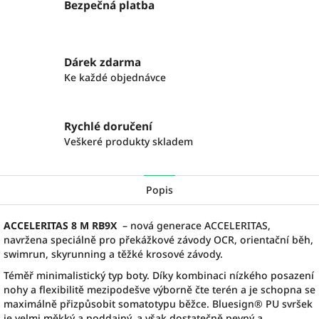
Bezpečná platba
Dárek zdarma
Ke každé objednávce
Rychlé doručení
Veškeré produkty skladem
Popis
ACCELERITAS 8 M RB9X
– nová generace ACCELERITAS,
navržena speciálně pro překážkové závody OCR, orientační běh,
swimrun, skyrunning a těžké krosové závody.
Téměř minimalistický typ boty. Díky kombinaci nízkého posazení
nohy a flexibilitě mezipodešve výborně čte terén a je schopna se
maximálně přizpůsobit somatotypu běžce. Bluesign® PU svršek
je velmi měkký a poddajný, a však dostatečně pevný a