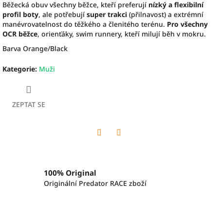
Běžecká obuv všechny běžce, kteří preferují
nízký a flexibilní
profil boty
, ale potřebují
super trakci
(přilnavost) a extrémní
manévrovatelnost do těžkého a členitého terénu.
Pro všechny
OCR běžce
, orienťáky, swim runnery, kteří milují běh v mokru.
Barva Orange/Black
Kategorie
:
Muži
ZEPTAT SE
Twitter
Facebook
100% Original
Originální Predator RACE zboží